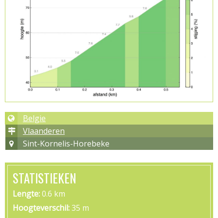
Belgie
Vlaanderen
Sint-Kornelis-Horebeke
STATISTIEKEN
Lengte
0.6 km
Hoogteverschil
35 m