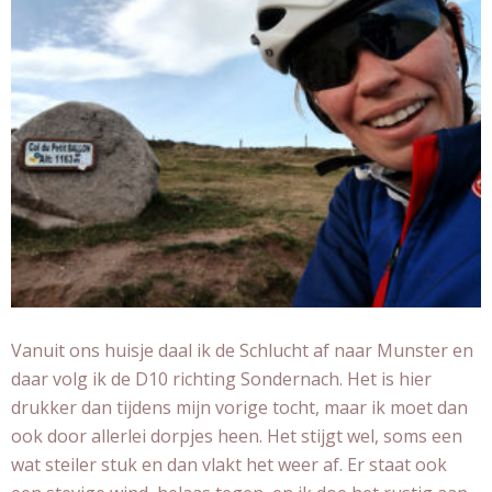
Vanuit ons huisje daal ik de Schlucht af naar Munster en
daar volg ik de D10 richting Sondernach. Het is hier
drukker dan tijdens mijn vorige tocht, maar ik moet dan
ook door allerlei dorpjes heen. Het stijgt wel, soms een
wat steiler stuk en dan vlakt het weer af. Er staat ook