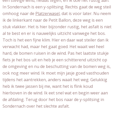
een stevige wind, helaas tegen, en ik doe het rustig aan.
In Sondernach is een y-splitsing. Rechts gaat de weg steil
omhoog naar de
Platzerwasel
, dat is voor later. Nu neem
ik de linkerkant naar de Petit Ballon, deze weg is een
stuk vlakker. Het is hier bijzonder rustig, het asfalt is niet
al te best en er is nauwelijks uitzicht vanwege het bos.
Toch is het een fijne klim. Hier en daar wat steiler dan ik
verwacht had, maar het gaat goed. Het waait wel heel
hard, de bomen ruisen in de wind. Pas het laatste stukje
fiets je het bos uit en heb je een schitterend uitzicht op
de omgeving en nu de beschutting van de bomen weg is,
ook nog meer wind. Ik moet mijn jasje goed vasthouden
tijdens het aantrekken, anders waait het weg. Gelukkig
heb ik twee jassen bij me, want het is flink koud
hierboven in de wind. Ik eet snel wat en begin weer aan
de afdaling. Terug door het bos naar de y-splitsing in
Sondernach over het slechte asfalt.