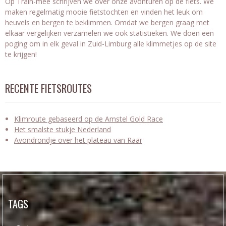
Op Train-mee schrijven we over onze avonturen op de fiets. We
maken regelmatig mooie fietstochten en vinden het leuk om
heuvels en bergen te beklimmen. Omdat we bergen graag met
elkaar vergelijken verzamelen we ook statistieken. We doen een
poging om in elk geval in Zuid-Limburg alle klimmetjes op de site
te krijgen!
RECENTE FIETSROUTES
Klimroute gebaseerd op de Amstel Gold Race
Het smalste stukje Nederland
Avondrondje over het plateau van Raar
TAGS