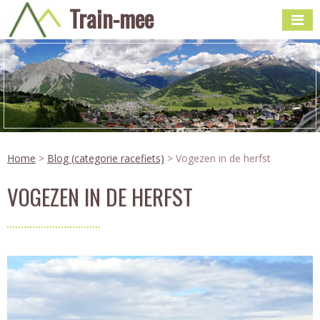
Train-mee
Home
>
Blog (categorie racefiets)
> Vogezen in de herfst
VOGEZEN IN DE HERFST