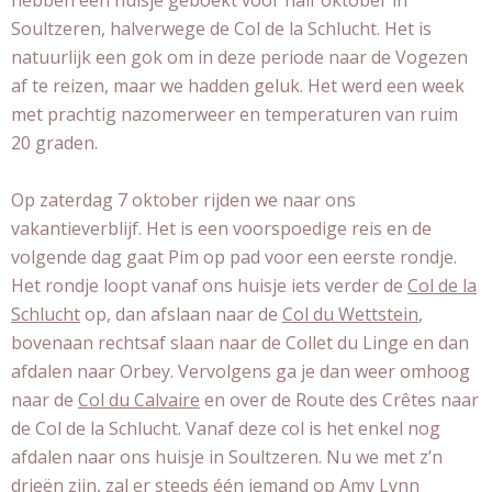
hebben een huisje geboekt voor half oktober in
Soultzeren, halverwege de Col de la Schlucht. Het is
natuurlijk een gok om in deze periode naar de Vogezen
af te reizen, maar we hadden geluk. Het werd een week
met prachtig nazomerweer en temperaturen van ruim
20 graden.
Op zaterdag 7 oktober rijden we naar ons
vakantieverblijf. Het is een voorspoedige reis en de
volgende dag gaat Pim op pad voor een eerste rondje.
Het rondje loopt vanaf ons huisje iets verder de
Col de la
Schlucht
op, dan afslaan naar de
Col du Wettstein
,
bovenaan rechtsaf slaan naar de Collet du Linge en dan
afdalen naar Orbey. Vervolgens ga je dan weer omhoog
naar de
Col du Calvaire
en over de Route des Crêtes naar
de Col de la Schlucht. Vanaf deze col is het enkel nog
afdalen naar ons huisje in Soultzeren. Nu we met z’n
drieën zijn, zal er steeds één iemand op Amy Lynn