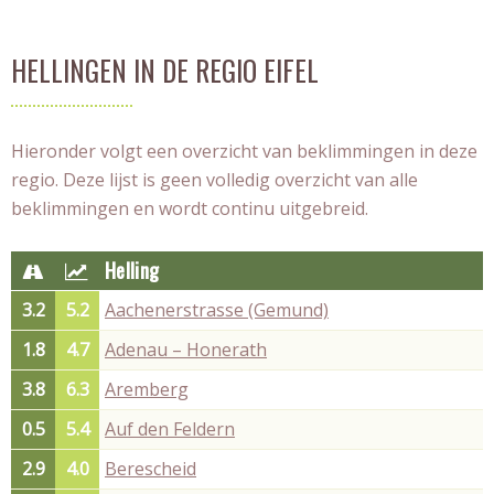
HELLINGEN IN DE REGIO EIFEL
Hieronder volgt een overzicht van beklimmingen in deze
regio. Deze lijst is geen volledig overzicht van alle
beklimmingen en wordt continu uitgebreid.
Helling
3.2
5.2
Aachenerstrasse (Gemund)
1.8
4.7
Adenau – Honerath
3.8
6.3
Aremberg
0.5
5.4
Auf den Feldern
2.9
4.0
Berescheid