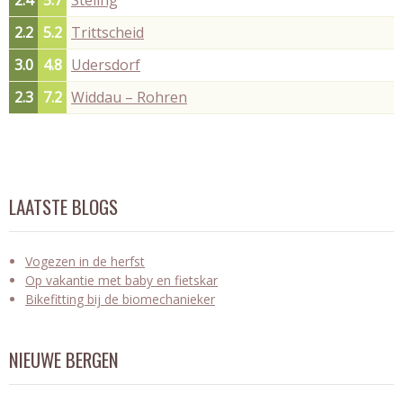
2.2
5.2
Trittscheid
3.0
4.8
Udersdorf
2.3
7.2
Widdau – Rohren
LAATSTE BLOGS
Vogezen in de herfst
Op vakantie met baby en fietskar
Bikefitting bij de biomechanieker
NIEUWE BERGEN