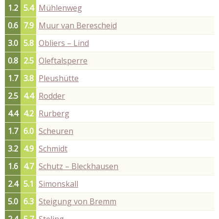
1.2
5.4
Mühlenweg
0.6
7.9
Muur van Berescheid
3.0
5.8
Obliers – Lind
0.8
2.5
Oleftalsperre
1.7
3.8
Pleushütte
2.5
4.4
Rodder
4.4
4.2
Rurberg
1.7
6.0
Scheuren
3.2
4.9
Schmidt
1.6
4.7
Schutz – Bleckhausen
2.4
5.1
Simonskall
5.0
6.3
Steigung von Bremm
2.4
5.7
Steling