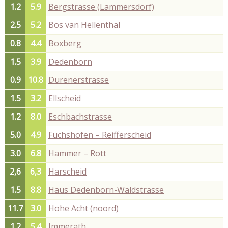
1.2
5.9
Bergstrasse (Lammersdorf)
2.5
5.2
Bos van Hellenthal
0.8
4.4
Boxberg
1.5
3.9
Dedenborn
0.9
10.8
Dürenerstrasse
1.5
3.2
Ellscheid
1.2
8.0
Eschbachstrasse
5.0
4.9
Fuchshofen – Reifferscheid
3.0
6.8
Hammer – Rott
2,6
6,3
Harscheid
1.5
8.8
Haus Dedenborn-Waldstrasse
11.7
3.0
Hohe Acht (noord)
1.2
5.4
Immerath