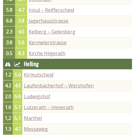
5.8
4.7
Insul – Reifferscheid
6.8
3.8
Jagerhausstrasse
2.3
4.5
Kelberg – Gelenberg
3.8
5.6
Kermeterstrasse
0.5
8.3
Kirche Hilgerath
Helling
1.2
5.0
Kirmutscheid
4.2
4.5
Laufenbacherhof – Wershofen
2.0
6.6
Ludwigshof
1.6
5.7
Lutzerath – Immerath
1,2
5,1
Marthel
1.3
4.7
Messeweg