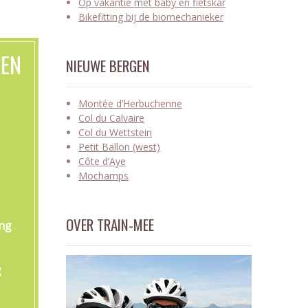
Op vakantie met baby en fietskar
Bikefitting bij de biomechanieker
KEN
NIEUWE BERGEN
Montée d’Herbuchenne
Col du Calvaire
Col du Wettstein
Petit Ballon (west)
Côte d’Aye
Mochamps
OVER TRAIN-MEE
ing
g