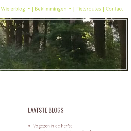
Wielerblog
Beklimmingen
Fietsroutes
Contact
LAATSTE BLOGS
Vogezen in de herfst