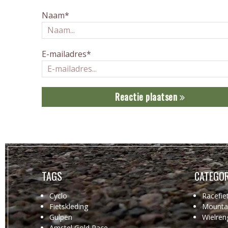
Naam*
E-mailadres*
Reactie plaatsen
TAGS
CATEGOR
Cyclo
Racefie
Fietskleding
Mountai
Gulpen
Wielren
Amstel Gold Race