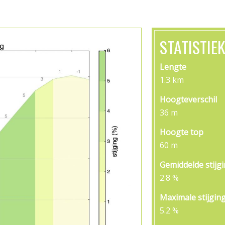
STATISTIE
Lengte
1.3 km
Hoogteverschil
36 m
Hoogte top
60 m
Gemiddelde stijg
2.8 %
Maximale stijgin
5.2 %