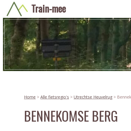
Train-mee
Home
>
Alle fietsregio's
>
Utrechtse Heuvelrug
> Bennek
BENNEKOMSE BERG