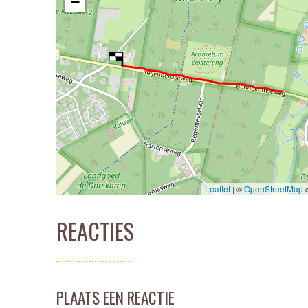
−
Leaflet
OpenStreetMap
| ©
c
REACTIES
PLAATS EEN REACTIE