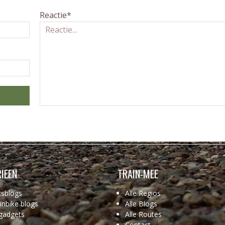
Reactie*
IEEN
TRAIN-MEE
tsblogs
Alle Regios
nbike blogs
Alle Blogs
gadgets
Alle Routes
Contact