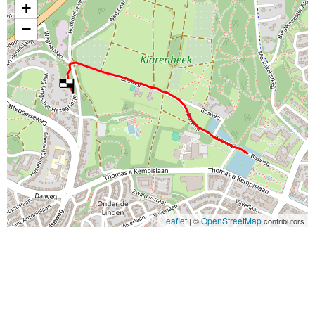
+
−
Leaflet
OpenStreetMap
| ©
contributors