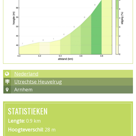
Nederland
Utrechtse Heuvelrug
Arnhem
STATISTIEKEN
Lengte
0.9 km
Hoogteverschil
28 m