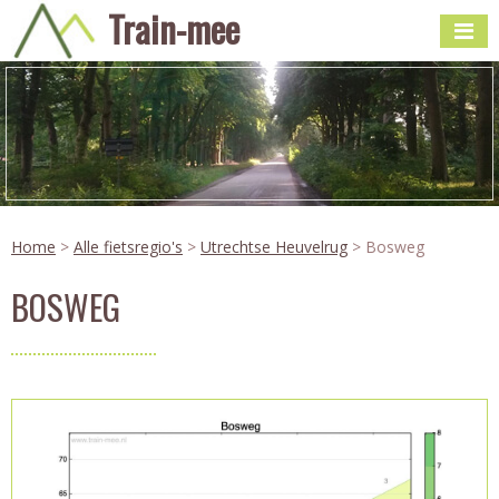
Train-mee
Home
>
Alle fietsregio's
>
Utrechtse Heuvelrug
> Bosweg
BOSWEG