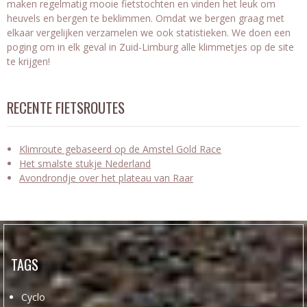
maken regelmatig mooie fietstochten en vinden het leuk om
heuvels en bergen te beklimmen. Omdat we bergen graag met
elkaar vergelijken verzamelen we ook statistieken. We doen een
poging om in elk geval in Zuid-Limburg alle klimmetjes op de site
te krijgen!
RECENTE FIETSROUTES
Klimroute gebaseerd op de Amstel Gold Race
Het smalste stukje Nederland
Avondrondje over het plateau van Raar
TAGS
Cyclo