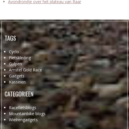
Avondrondje over het plateau van Raar
TAGS
Cyclo
Fietskleding
Gulpen
Amstel Gold Race
Gadgets
Kasseien
CATEGORIEEN
Racefietsblogs
Mountainbike blogs
Wielrengadgets