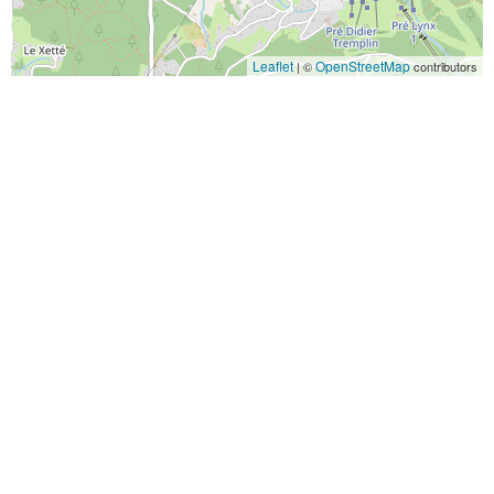
Leaflet
OpenStreetMap
| ©
contributors