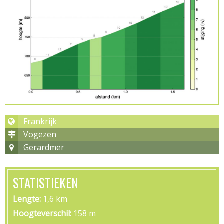
Frankrijk
Vogezen
Gerardmer
STATISTIEKEN
Lengte
1,6 km
Hoogteverschil
158 m