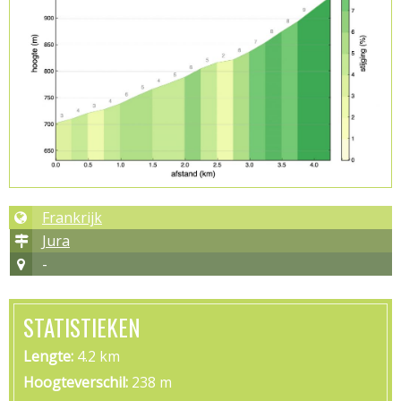
Frankrijk
Jura
-
STATISTIEKEN
Lengte
4.2 km
Hoogteverschil
238 m