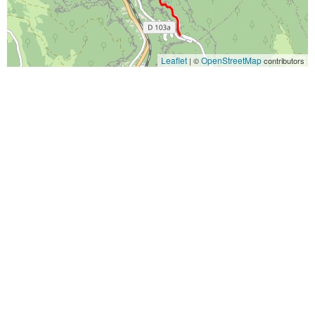
Leaflet
OpenStreetMap
| ©
contributors