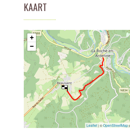
KAART
+
−
Leaflet
OpenStreetMap
| ©
c