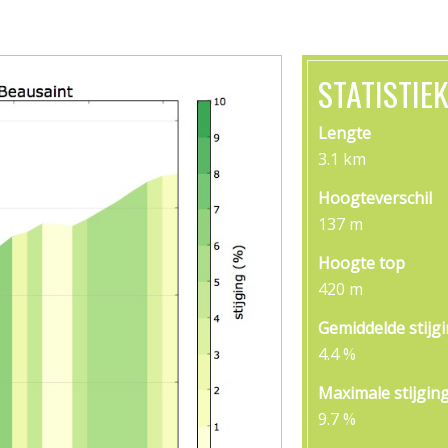
STATISTIE
Lengte
3.1 km
Hoogteverschil
137 m
Hoogte top
420 m
Gemiddelde stijg
4.4 %
Maximale stijgin
9.7 %