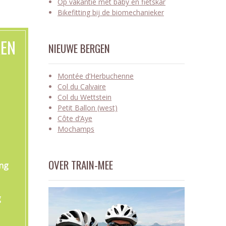
Op vakantie met baby en fietskar
Bikefitting bij de biomechanieker
KEN
NIEUWE BERGEN
Montée d’Herbuchenne
Col du Calvaire
Col du Wettstein
Petit Ballon (west)
Côte d’Aye
Mochamps
OVER TRAIN-MEE
ing
g