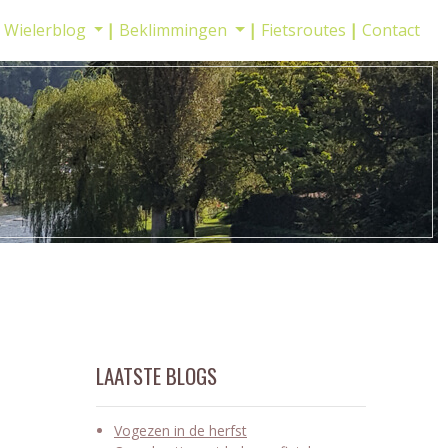
Wielerblog
Beklimmingen
Fietsroutes
Contact
LAATSTE BLOGS
Vogezen in de herfst