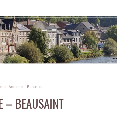
e en Ardenne – Beausaint
E – BEAUSAINT