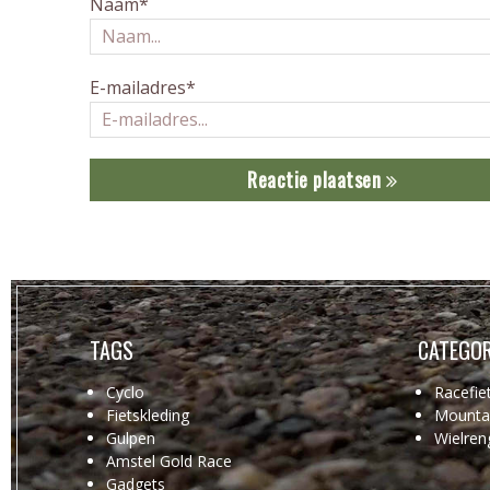
Naam*
E-mailadres*
Reactie plaatsen
TAGS
CATEGOR
Cyclo
Racefie
Fietskleding
Mountai
Gulpen
Wielren
Amstel Gold Race
Gadgets