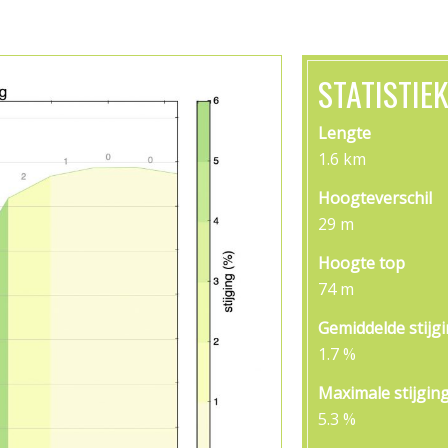
STATISTIE
Lengte
1.6 km
Hoogteverschil
29 m
Hoogte top
74 m
Gemiddelde stijg
1.7 %
Maximale stijgin
5.3 %