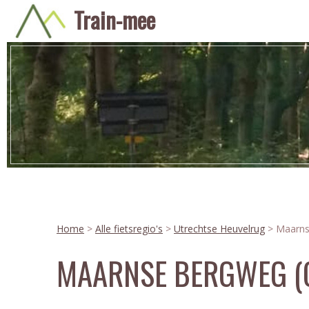
Train-mee
Home
>
Alle fietsregio's
>
Utrechtse Heuvelrug
> Maarns
MAARNSE BERGWEG (