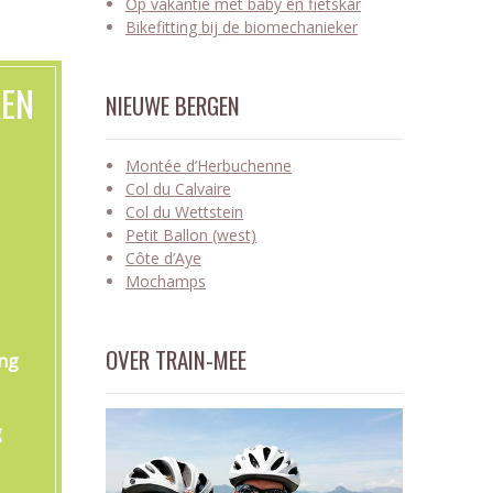
Op vakantie met baby en fietskar
Bikefitting bij de biomechanieker
KEN
NIEUWE BERGEN
Montée d’Herbuchenne
Col du Calvaire
Col du Wettstein
Petit Ballon (west)
Côte d’Aye
Mochamps
OVER TRAIN-MEE
ing
g