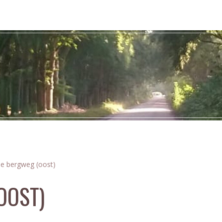
e bergweg (oost)
OOST)