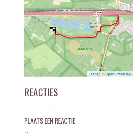
Leaflet
OpenStreetMap
| ©
c
REACTIES
PLAATS EEN REACTIE