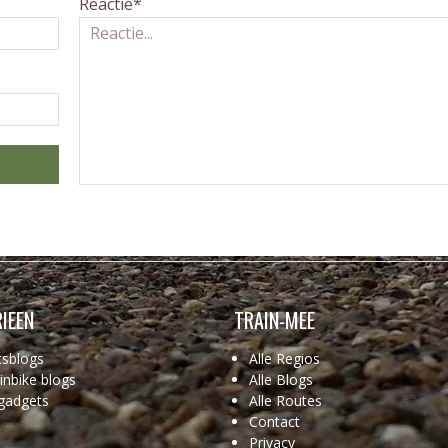
Reactie*
IEEN
TRAIN-MEE
tsblogs
Alle Regios
nbike blogs
Alle Blogs
gadgets
Alle Routes
Contact
Privacy