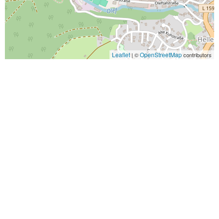
Leaflet
OpenStreetMap
| ©
contributors