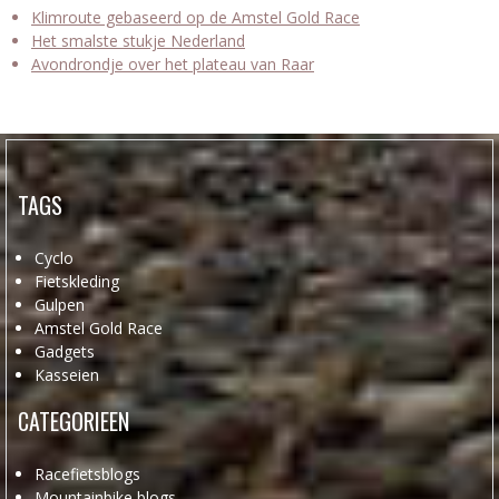
Klimroute gebaseerd op de Amstel Gold Race
Het smalste stukje Nederland
Avondrondje over het plateau van Raar
TAGS
Cyclo
Fietskleding
Gulpen
Amstel Gold Race
Gadgets
Kasseien
CATEGORIEEN
Racefietsblogs
Mountainbike blogs