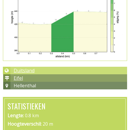
Duitsland
Eifel
Hellenthal
STATISTIEKEN
Lengte
0.8 km
Hoogteverschil
20 m