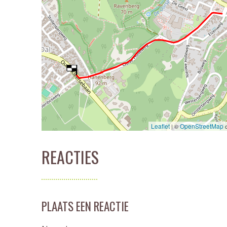
Leaflet
OpenStreetMap
| ©
c
REACTIES
PLAATS EEN REACTIE