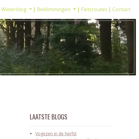
Wielerblog
Beklimmingen
Fietsroutes
Contact
LAATSTE BLOGS
Vogezen in de herfst