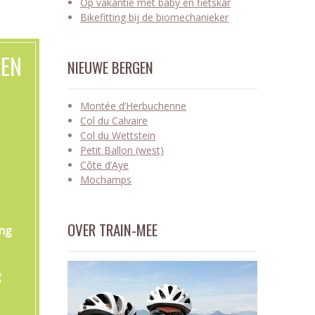
Op vakantie met baby en fietskar
Bikefitting bij de biomechanieker
KEN
NIEUWE BERGEN
Montée d’Herbuchenne
Col du Calvaire
Col du Wettstein
Petit Ballon (west)
Côte d’Aye
Mochamps
OVER TRAIN-MEE
ing
g