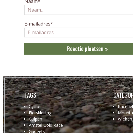
Naam*
E-mailadres*
Reactie plaatsen
TAGS
CATEGOR
Cyclo
Racefie
Fietskleding
Mountai
Gulpen
Wielren
Amstel Gold Race
Gadgets