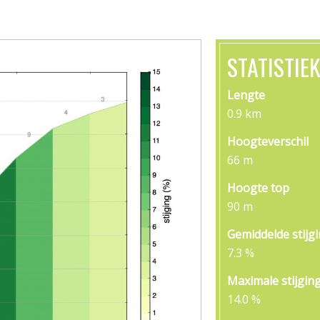
STATISTIE
Lengte
0.9 km
Hoogteverschil
66 m
Hoogte top
90 m
Gemiddelde stijg
7.3 %
Maximale stijgin
14.0 %