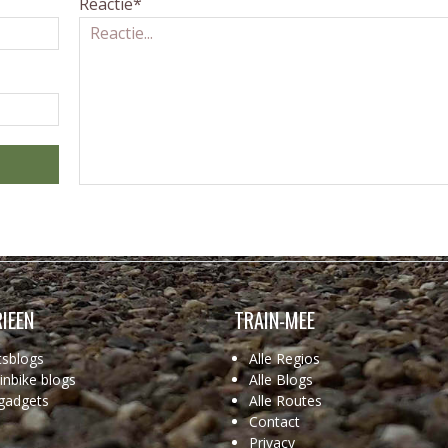
Reactie*
IEEN
TRAIN-MEE
tsblogs
Alle Regios
nbike blogs
Alle Blogs
gadgets
Alle Routes
Contact
Privacy