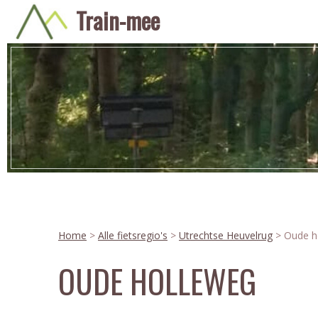
Train-mee
Home
>
Alle fietsregio's
>
Utrechtse Heuvelrug
> Oude h
OUDE HOLLEWEG