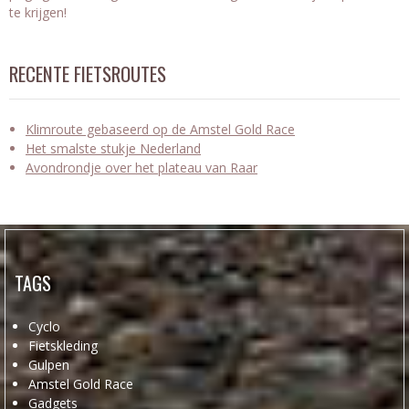
te krijgen!
RECENTE FIETSROUTES
Klimroute gebaseerd op de Amstel Gold Race
Het smalste stukje Nederland
Avondrondje over het plateau van Raar
TAGS
Cyclo
Fietskleding
Gulpen
Amstel Gold Race
Gadgets