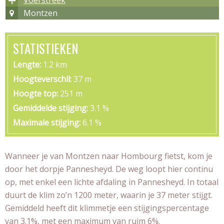
Voerstreek
Montzen
STATISTIEKEN
Lengte
1.2 km
Hoogteverschil
37 m
Hoogte top
251 m
Gemiddelde stijging
3.1 %
Maximale stijging
6.1 %
Wanneer je van Montzen naar Hombourg fietst, kom je
door het dorpje Pannesheyd. De weg loopt hier continu
op, met enkel een lichte afdaling in Pannesheyd. In totaal
duurt de klim zo’n 1200 meter, waarin je 37 meter stijgt.
Gemiddeld heeft dit klimmetje een stijgingspercentage
van 3.1%, met een maximum van ruim 6%.