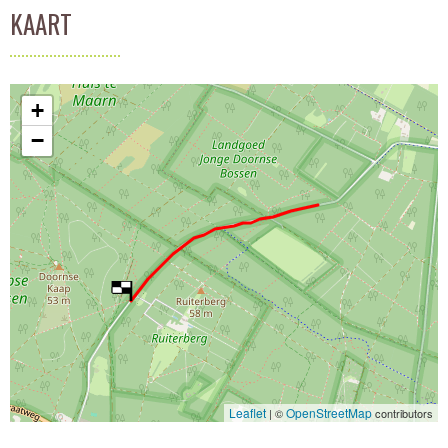
KAART
+
−
Leaflet
OpenStreetMap
| ©
contributors