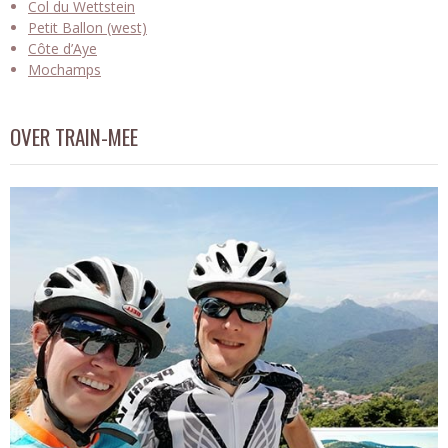
Col du Wettstein
Petit Ballon (west)
Côte d’Aye
Mochamps
OVER TRAIN-MEE