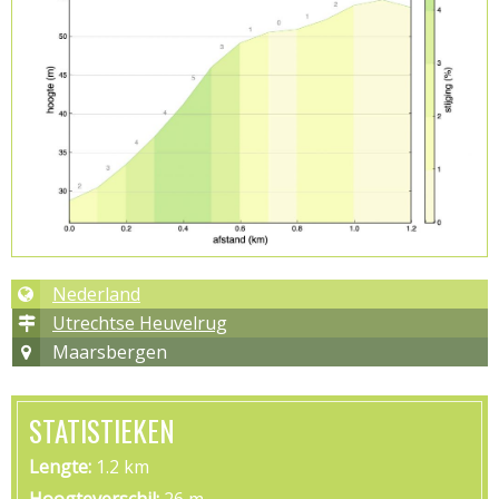
Nederland
Utrechtse Heuvelrug
Maarsbergen
STATISTIEKEN
Lengte
1.2 km