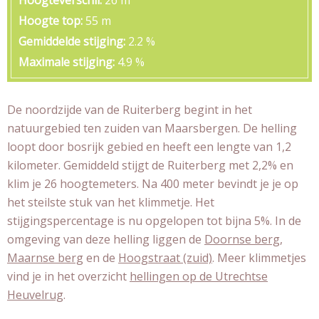
Hoogteverschil
26 m
Hoogte top
55 m
Gemiddelde stijging
2.2 %
Maximale stijging
4.9 %
De noordzijde van de Ruiterberg begint in het
natuurgebied ten zuiden van Maarsbergen. De helling
loopt door bosrijk gebied en heeft een lengte van 1,2
kilometer. Gemiddeld stijgt de Ruiterberg met 2,2% en
klim je 26 hoogtemeters. Na 400 meter bevindt je je op
het steilste stuk van het klimmetje. Het
stijgingspercentage is nu opgelopen tot bijna 5%. In de
omgeving van deze helling liggen de
Doornse berg
,
Maarnse berg
en de
Hoogstraat (zuid)
. Meer klimmetjes
vind je in het overzicht
hellingen op de Utrechtse
Heuvelrug
.