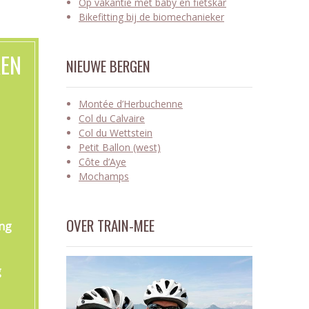
Op vakantie met baby en fietskar
Bikefitting bij de biomechanieker
KEN
NIEUWE BERGEN
Montée d’Herbuchenne
Col du Calvaire
Col du Wettstein
Petit Ballon (west)
Côte d’Aye
Mochamps
OVER TRAIN-MEE
ing
g