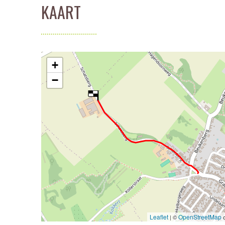
KAART
+
−
Leaflet
OpenStreetMap
| ©
c