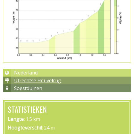
Nederland
Utrechtse Heuvelrug
Soestduinen
STATISTIEKEN
Lengte
1.5 km
Hoogteverschil
24 m