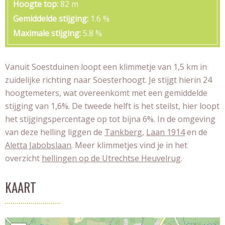
Hoogte top
82 m
Gemiddelde stijging
1.6 %
Maximale stijging
5.8 %
Vanuit Soestduinen loopt een klimmetje van 1,5 km in
zuidelijke richting naar Soesterhoogt. Je stijgt hierin 24
hoogtemeters, wat overeenkomt met een gemiddelde
stijging van 1,6%. De tweede helft is het steilst, hier loopt
het stijgingspercentage op tot bijna 6%. In de omgeving
van deze helling liggen de
Tankberg
,
Laan 1914
en de
Aletta Jabobslaan
. Meer klimmetjes vind je in het
overzicht
hellingen op de Utrechtse Heuvelrug
.
KAART