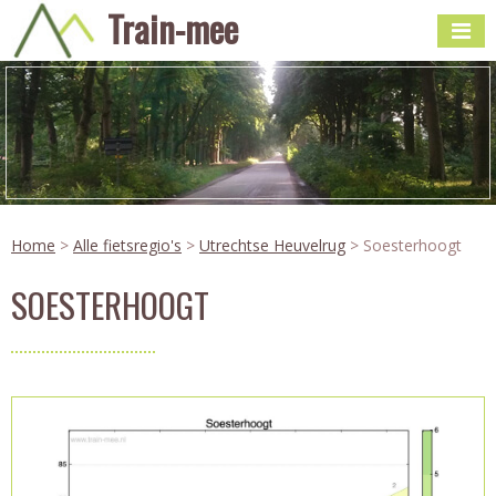
Train-mee
Home
>
Alle fietsregio's
>
Utrechtse Heuvelrug
> Soesterhoogt
SOESTERHOOGT