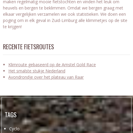
maken regelmatig mooie fietstochten en vinden het leuk om
heuvels en bergen te beklimmen. Omdat we bergen graag met
elkaar vergelijken verzamelen we ook statistieken. We doen een
poging om in elk geval in Zuid-Limburg alle klimmetjes op de site
te krijgen!
RECENTE FIETSROUTES
Klimroute gebaseerd op de Amstel Gold Race
Het smalste stukje Nederland
Avondrondje over het plateau van Raar
TAGS
Cyclo