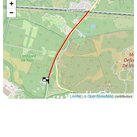
+
−
Leaflet
OpenStreetMap
| ©
contributors