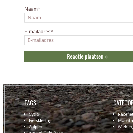
Naam*
E-mailadres*
Reactie plaatsen
TAGS
CATEGOR
Cyclo
Racefie
Fietskleding
Mountai
Gulpen
Wielren
Amstel Gold Race