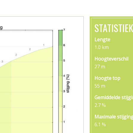
STATISTIE
Lengte
1.0 km
Hoogteverschil
27 m
Hoogte top
55 m
Gemiddelde stijg
2.7 %
Maximale stijgin
6.1 %