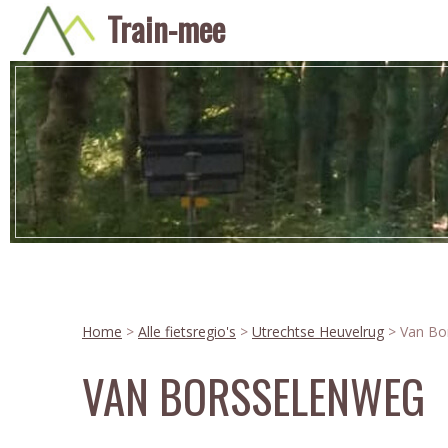
Train-mee
Home
>
Alle fietsregio's
>
Utrechtse Heuvelrug
> Van Bo
VAN BORSSELENWEG