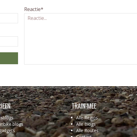
Reactie*
IEEN
TRAIN-MEE
tsblogs
Alle Regios
nbike blogs
Alle Blogs
gadgets
Alle Routes
Contact