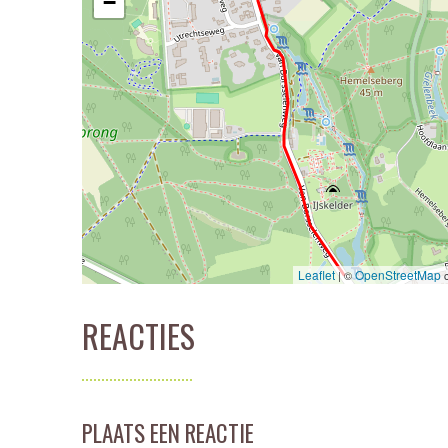
−
Leaflet
OpenStreetMap
| ©
c
REACTIES
PLAATS EEN REACTIE