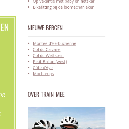
Op vakantie met baby en fietskar
Bikefitting bij de biomechanieker
KEN
NIEUWE BERGEN
Montée d’Herbuchenne
Col du Calvaire
Col du Wettstein
Petit Ballon (west)
Côte d’Aye
Mochamps
OVER TRAIN-MEE
ing
g