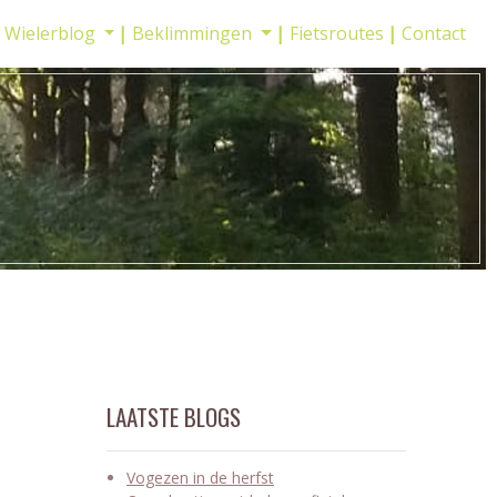
Wielerblog
Beklimmingen
Fietsroutes
Contact
LAATSTE BLOGS
Vogezen in de herfst