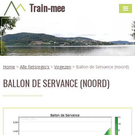
Train-mee
Home
>
Alle fietsregio's
>
Vogezen
> Ballon de Servance (noord)
BALLON DE SERVANCE (NOORD)