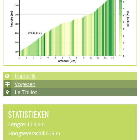
Frankrijk
Vogezen
Le Thillot
STATISTIEKEN
Lengte
13.4 km
Hoogteverschil
639 m