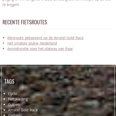
te krijgen!
RECENTE FIETSROUTES
Klimroute gebaseerd op de Amstel Gold Race
Het smalste stukje Nederland
Avondrondje over het plateau van Raar
TAGS
Cyclo
Fietskleding
Gulpen
Amstel Gold Race
Gadgets