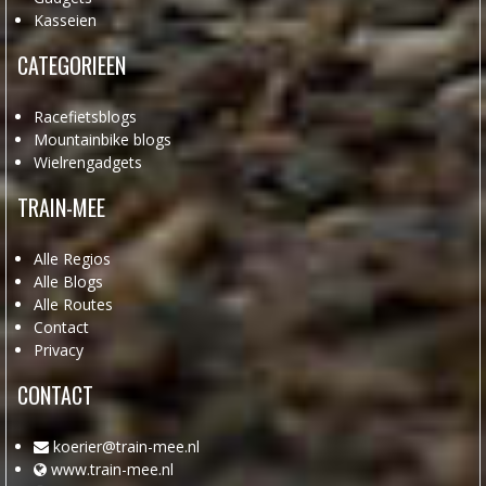
Kasseien
CATEGORIEEN
Racefietsblogs
Mountainbike blogs
Wielrengadgets
TRAIN-MEE
Alle Regios
Alle Blogs
Alle Routes
Contact
Privacy
CONTACT
koerier@train-mee.nl
www.train-mee.nl