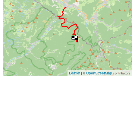
Leaflet
OpenStreetMap
| ©
contributors