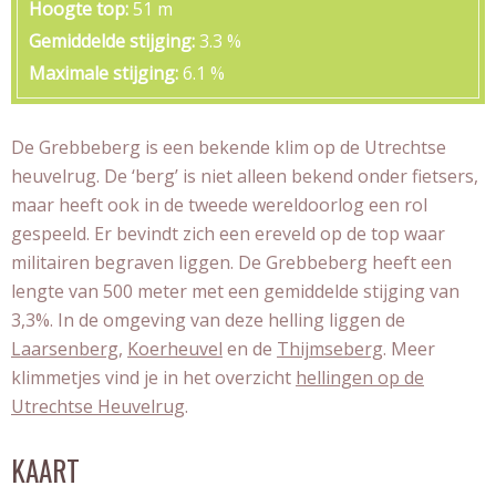
Hoogte top
51 m
Gemiddelde stijging
3.3 %
Maximale stijging
6.1 %
De Grebbeberg is een bekende klim op de Utrechtse
heuvelrug. De ‘berg’ is niet alleen bekend onder fietsers,
maar heeft ook in de tweede wereldoorlog een rol
gespeeld. Er bevindt zich een ereveld op de top waar
militairen begraven liggen. De Grebbeberg heeft een
lengte van 500 meter met een gemiddelde stijging van
3,3%. In de omgeving van deze helling liggen de
Laarsenberg
,
Koerheuvel
en de
Thijmseberg
. Meer
klimmetjes vind je in het overzicht
hellingen op de
Utrechtse Heuvelrug
.
KAART