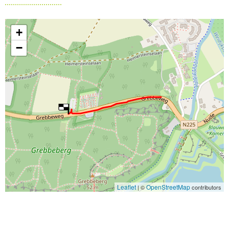
+
−
Leaflet
OpenStreetMap
| ©
contributors