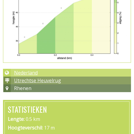
Nederland
Utrechtse Heuvelrug
Rhenen
STATISTIEKEN
Lengte
0.5 km
Hoogteverschil
17 m