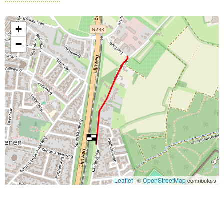
+
−
Leaflet
OpenStreetMap
| ©
contributors