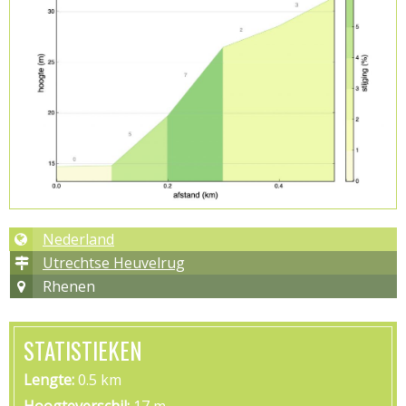
Nederland
Utrechtse Heuvelrug
Rhenen
STATISTIEKEN
Lengte
0.5 km