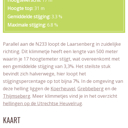
Hoogteverschil
17 m
Hoogte top
31 m
Gemiddelde stijging
3.3 %
Maximale stijging
6.8 %
Parallel aan de N233 loopt de Laarsenberg in zuidelijke
richting. Dit klimmetje heeft een lengte van 500 meter
waarin je 17 hoogtemeter stijgt, wat overeenkomt met
een gemiddelde stijging van 3,3%. Het steilste stuk
bevindt zich halverwege, hier loopt het
stijgingspercentage op tot bijna 7%. In de omgeving van
deze helling liggen de
Koerheuvel
,
Grebbeberg
en de
Thijmseberg
. Meer klimmetjes vind je in het overzicht
hellingen op de Utrechtse Heuvelrug
.
KAART