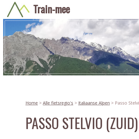
Train-mee
Home
>
Alle fietsregio's
>
Italiaanse Alpen
> Passo Stelvi
PASSO STELVIO (ZUID)