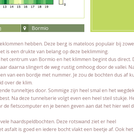
n
Bormio
io beklommen hebben. Deze berg is mateloos populair bij zowe
 het is een drukte van belang op deze beklimming.
n het centrum van Bormio en het klimmen begint dus direct. 
maar daarna slingert de weg rustig omhoog door de vallei. N
ien van een bordje met nummer. Je zou de bochten dus af 
d over de klim.
llende tunneltjes door. Sommige zijn heel smal en het wegdek 
e best. Na deze tunnelserie volgt even een heel steil stukje. He
ar de fietscomputer en je benen geven aan dat het hier wel d
 vele haardspeldbochten. Deze rotswand ziet er heel
t asfalt is goed en iedere bocht vlakt een beetje af. Ook het 