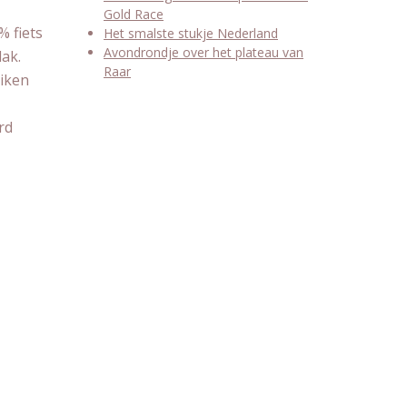
Gold Race
% fiets
Het smalste stukje Nederland
Avondrondje over het plateau van
lak.
Raar
eiken
rd