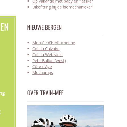
Op vakantie met baby en fietskar
Bikefitting bij de biomechanieker
KEN
NIEUWE BERGEN
Montée d’Herbuchenne
Col du Calvaire
Col du Wettstein
Petit Ballon (west)
Côte d’Aye
Mochamps
OVER TRAIN-MEE
ing
g