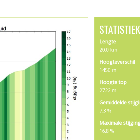
STATISTIE
Lengte
20.0 km
Hoogteverschil
1450 m
Hoogte top
2722 m
Gemiddelde stijg
7.3 %
Maximale stijgin
16.8 %