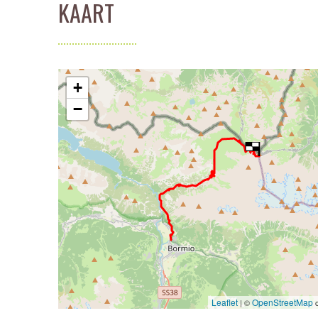
KAART
+
−
Leaflet
OpenStreetMap
| ©
c