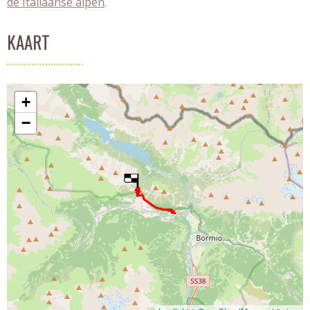
de Italiaanse alpen
.
KAART
+
−