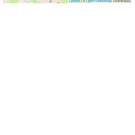
Leaflet
OpenStreetMap
| ©
contributors