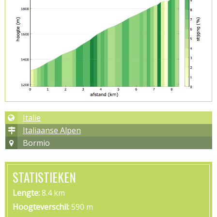
Italie
Italiaanse Alpen
Bormio
STATISTIEKEN
Lengte
8.4 km
Hoogteverschil
590 m