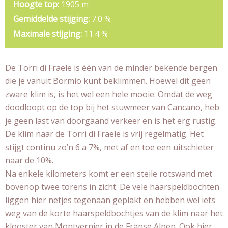
Hoogte top
1905 m
Gemiddelde stijging
7.0 %
Maximale stijging
11.4 %
De Torri di Fraele is één van de minder bekende bergen
die je vanuit Bormio kunt beklimmen. Hoewel dit geen
zware klim is, is het wel een hele mooie. Omdat de weg
doodloopt op de top bij het stuwmeer van Cancano, heb
je geen last van doorgaand verkeer en is het erg rustig.
De klim naar de Torri di Fraele is vrij regelmatig. Het
stijgt continu zo’n 6 a 7%, met af en toe een uitschieter
naar de 10%.
Na enkele kilometers komt er een steile rotswand met
bovenop twee torens in zicht. De vele haarspeldbochten
liggen hier netjes tegenaan geplakt en hebben wel iets
weg van de korte haarspeldbochtjes van de klim naar het
klooster van Montvernier in de Franse Alpen. Ook hier