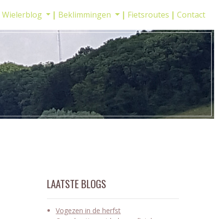
Wielerblog
Beklimmingen
Fietsroutes
Contact
LAATSTE BLOGS
Vogezen in de herfst