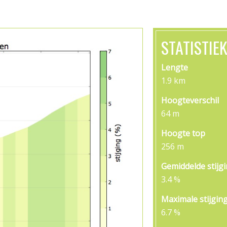
STATISTIE
Lengte
1.9 km
Hoogteverschil
64 m
Hoogte top
256 m
Gemiddelde stijg
3.4 %
Maximale stijgin
6.7 %