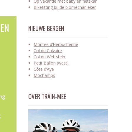
Op vakantie met baby en fietskar
Bikefitting bij de biomechanieker
KEN
NIEUWE BERGEN
Montée d’Herbuchenne
Col du Calvaire
Col du Wettstein
Petit Ballon (west)
Côte d’Aye
Mochamps
OVER TRAIN-MEE
ing
g