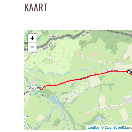
KAART
+
−
Leaflet
OpenStreetMap
| ©
c