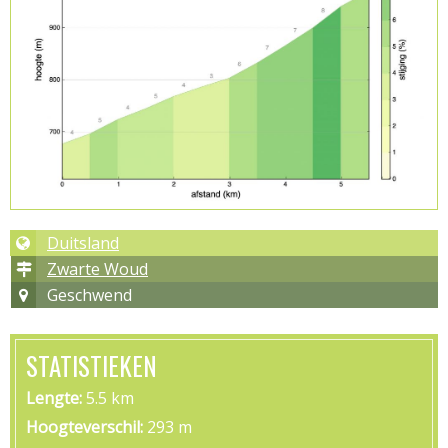
Duitsland
Zwarte Woud
Geschwend
STATISTIEKEN
Lengte
5.5 km
Hoogteverschil
293 m