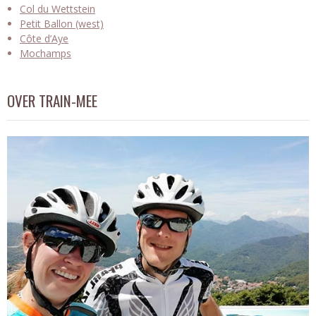
Col du Wettstein
Petit Ballon (west)
Côte d’Aye
Mochamps
OVER TRAIN-MEE