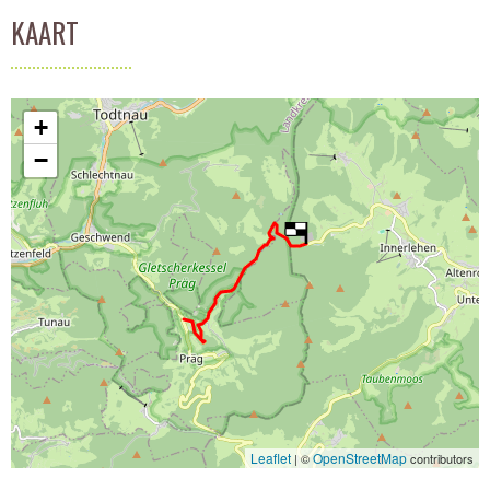
KAART
+
−
Leaflet
OpenStreetMap
| ©
contributors