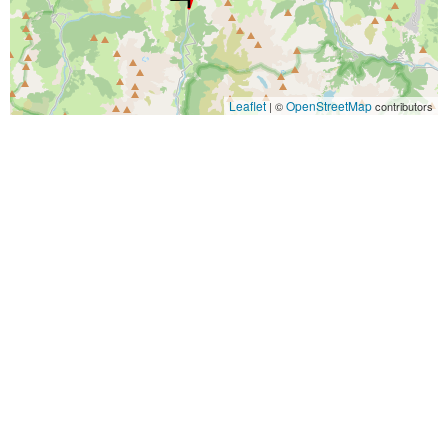
Leaflet
OpenStreetMap
| ©
contributors