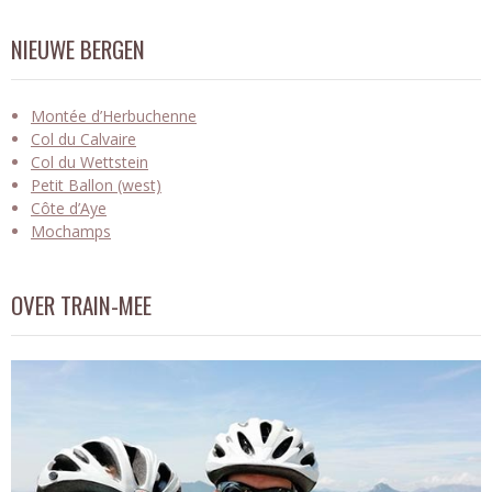
NIEUWE BERGEN
Montée d’Herbuchenne
Col du Calvaire
Col du Wettstein
Petit Ballon (west)
Côte d’Aye
Mochamps
OVER TRAIN-MEE