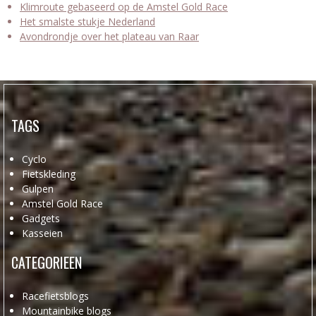
Klimroute gebaseerd op de Amstel Gold Race
Het smalste stukje Nederland
Avondrondje over het plateau van Raar
TAGS
Cyclo
Fietskleding
Gulpen
Amstel Gold Race
Gadgets
Kasseien
CATEGORIEEN
Racefietsblogs
Mountainbike blogs