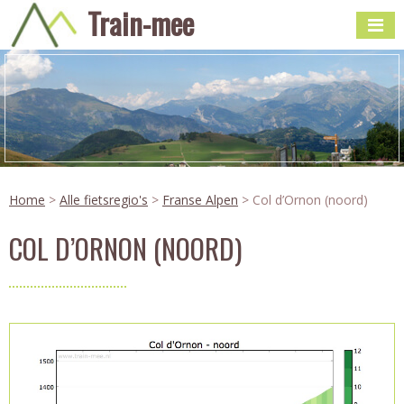
Train-mee
Home
>
Alle fietsregio's
>
Franse Alpen
> Col d’Ornon (noord)
COL D’ORNON (NOORD)