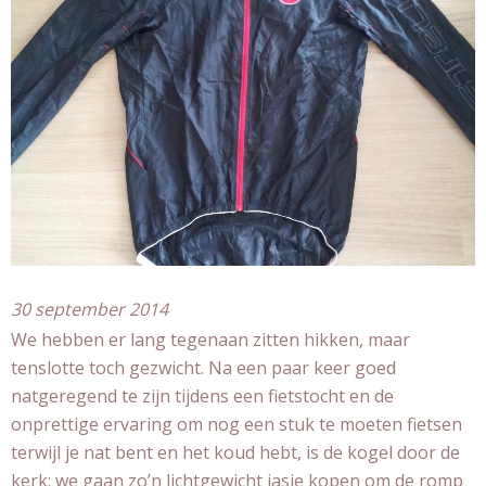
30 september 2014
We hebben er lang tegenaan zitten hikken, maar
tenslotte toch gezwicht. Na een paar keer goed
natgeregend te zijn tijdens een fietstocht en de
onprettige ervaring om nog een stuk te moeten fietsen
terwijl je nat bent en het koud hebt, is de kogel door de
kerk: we gaan zo’n lichtgewicht jasje kopen om de romp