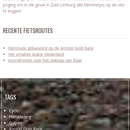
poging om in elk geval in Zuid-Limburg alle klimmetjes op de site
te krijgen!
RECENTE FIETSROUTES
Klimroute gebaseerd op de Amstel Gold Race
Het smalste stukje Nederland
Avondrondje over het plateau van Raar
TAGS
Cyclo
Fietskleding
Gulpen
Amstel Gold Race