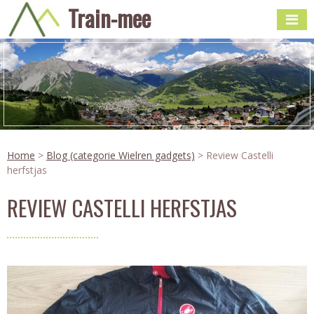
Train-mee
Home
>
Blog (categorie Wielren gadgets)
> Review Castelli
herfstjas
REVIEW CASTELLI HERFSTJAS