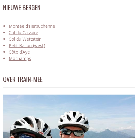
NIEUWE BERGEN
Montée d’Herbuchenne
Col du Calvaire
Col du Wettstein
Petit Ballon (west)
Côte d’Aye
Mochamps
OVER TRAIN-MEE