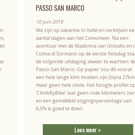
PASSO SAN MARCO
10 juni 2018
an
We zijn op vakantie in Italië en verblijven e
n,
aantal dagen aan het Comomeer. Na een
el
avontuur met de Madonna van Ghisallo en 
Colma di Sormano op de eerste fietsdag sta
ar
de volgende uitdaging alweer te wachten: d
n
Passo San Marco. Op papier zou dit vooral
een hele lange klim moeten zijn (bijna 27km
maar geen hele steile. Het hoogte profiel o
‘ClimbByBike’ laat geen rode kilometers zie
en een gemiddeld stijgingspercentage van
6,5% is goed te doen.
Lees meer