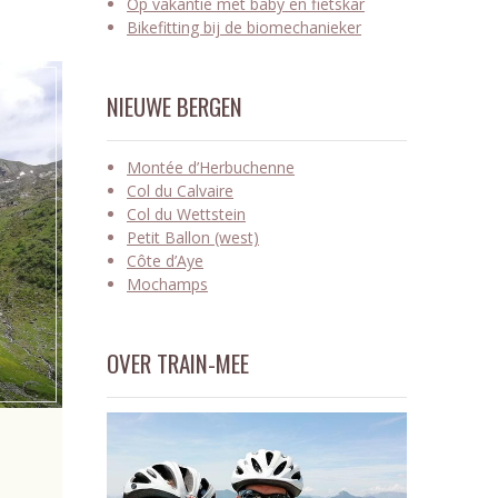
Op vakantie met baby en fietskar
Bikefitting bij de biomechanieker
NIEUWE BERGEN
Montée d’Herbuchenne
Col du Calvaire
Col du Wettstein
Petit Ballon (west)
Côte d’Aye
Mochamps
OVER TRAIN-MEE